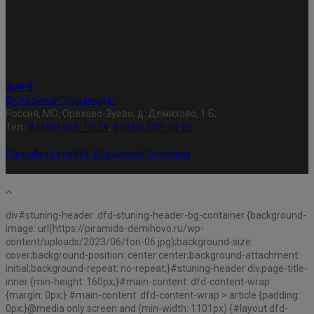
©Строймаг "Пирамида"
Россия, МО, Орехово-Зуево, д. Демихово, 1 Б;
Тел.:
8 (496) 429-10-29
,
8 (929) 502-10-29
Разработка сайта:
Владислав Олерских
div#stuning-header .dfd-stuning-header-bg-container {background-
image: url(https://piramida-demihovo.ru/wp-
content/uploads/2023/06/fon-06.jpg);background-size:
cover;background-position: center center;background-attachment:
initial;background-repeat: no-repeat;}#stuning-header div.page-title-
inner {min-height: 160px;}#main-content .dfd-content-wrap
{margin: 0px;} #main-content .dfd-content-wrap > article {padding:
0px;}@media only screen and (min-width: 1101px) {#layout.dfd-