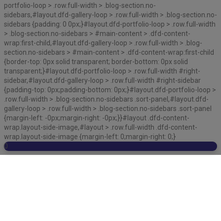
portfolio-loop > .row.full-width > .blog-section.no-
sidebars,#layout.dfd-gallery-loop > .row.full-width > .blog-section.no-
sidebars {padding: 0 0px;}#layout.dfd-portfolio-loop > .row.full-width
> .blog-section.no-sidebars > #main-content > .dfd-content-
wrap:first-child,#layout.dfd-gallery-loop > .row.full-width > .blog-
section.no-sidebars > #main-content > .dfd-content-wrap:first-child
{border-top: 0px solid transparent; border-bottom: 0px solid
transparent;}#layout.dfd-portfolio-loop > .row.full-width #right-
sidebar,#layout.dfd-gallery-loop > .row.full-width #right-sidebar
{padding-top: 0px;padding-bottom: 0px;}#layout.dfd-portfolio-loop >
.row.full-width > .blog-section.no-sidebars .sort-panel,#layout.dfd-
gallery-loop > .row.full-width > .blog-section.no-sidebars .sort-panel
{margin-left: -0px;margin-right: -0px;}}#layout .dfd-content-
wrap.layout-side-image,#layout > .row.full-width .dfd-content-
wrap.layout-side-image {margin-left: 0;margin-right: 0;}
0