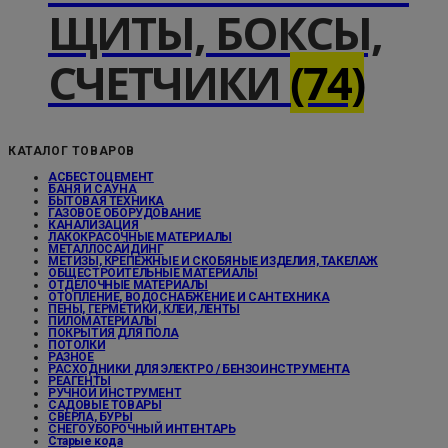
ЩИТЫ, БОКСЫ,
СЧЕТЧИКИ
(74)
КАТАЛОГ ТОВАРОВ
АСБЕСТОЦЕМЕНТ
БАНЯ И САУНА
БЫТОВАЯ ТЕХНИКА
ГАЗОВОЕ ОБОРУДОВАНИЕ
КАНАЛИЗАЦИЯ
ЛАКОКРАСОЧНЫЕ МАТЕРИАЛЫ
МЕТАЛЛОСАЙДИНГ
МЕТИЗЫ, КРЕПЕЖНЫЕ И СКОБЯНЫЕ ИЗДЕЛИЯ, ТАКЕЛАЖ
ОБЩЕСТРОИТЕЛЬНЫЕ МАТЕРИАЛЫ
ОТДЕЛОЧНЫЕ МАТЕРИАЛЫ
ОТОПЛЕНИЕ, ВОДОСНАБЖЕНИЕ И САНТЕХНИКА
ПЕНЫ, ГЕРМЕТИКИ, КЛЕИ, ЛЕНТЫ
ПИЛОМАТЕРИАЛЫ
ПОКРЫТИЯ ДЛЯ ПОЛА
ПОТОЛКИ
РАЗНОЕ
РАСХОДНИКИ ДЛЯ ЭЛЕКТРО / БЕНЗОИНСТРУМЕНТА
РЕАГЕНТЫ
РУЧНОЙ ИНСТРУМЕНТ
САДОВЫЕ ТОВАРЫ
СВЕРЛА, БУРЫ
СНЕГОУБОРОЧНЫЙ ИНТЕНТАРЬ
Старые кода