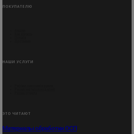
ПОКУПАТЕЛЮ
Акции
Как купить
Оплата
Доставка
НАШИ УСЛУГИ
Распил пиломатериала
Резка металлоизделий
Резка стекла
ЭТО ЧИТАЮТ
Материалы обработки ОСП