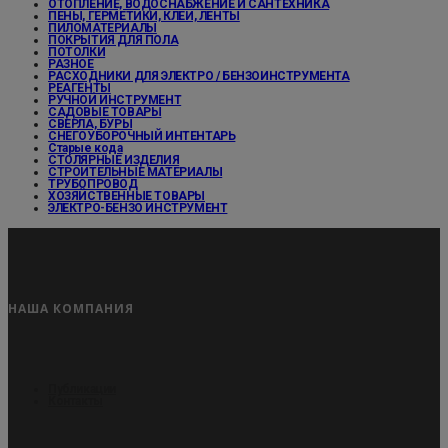
ОТОПЛЕНИЕ, ВОДОСНАБЖЕНИЕ И САНТЕХНИКА
ПЕНЫ, ГЕРМЕТИКИ, КЛЕИ, ЛЕНТЫ
ПИЛОМАТЕРИАЛЫ
ПОКРЫТИЯ ДЛЯ ПОЛА
ПОТОЛКИ
РАЗНОЕ
РАСХОДНИКИ ДЛЯ ЭЛЕКТРО / БЕНЗОИНСТРУМЕНТА
РЕАГЕНТЫ
РУЧНОЙ ИНСТРУМЕНТ
САДОВЫЕ ТОВАРЫ
СВЕРЛА, БУРЫ
СНЕГОУБОРОЧНЫЙ ИНТЕНТАРЬ
Старые кода
СТОЛЯРНЫЕ ИЗДЕЛИЯ
СТРОИТЕЛЬНЫЕ МАТЕРИАЛЫ
ТРУБОПРОВОД
ХОЗЯЙСТВЕННЫЕ ТОВАРЫ
ЭЛЕКТРО-БЕНЗО ИНСТРУМЕНТ
НАША КОМПАНИЯ
Публикации
Контакты