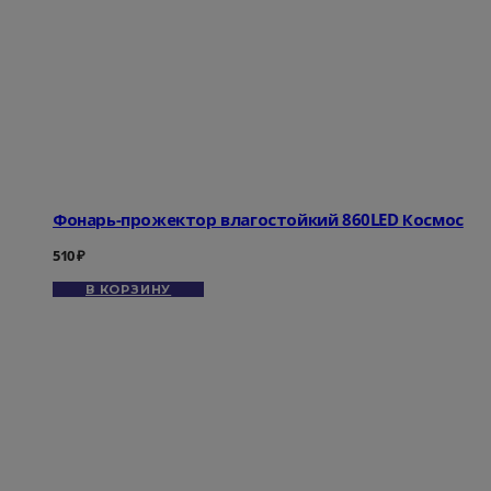
Фонарь-прожектор влагостойкий 860LED Космос
510
₽
В КОРЗИНУ