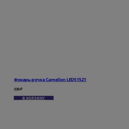
Фонарь-ручка Camelion LED51521
330
₽
В КОРЗИНУ