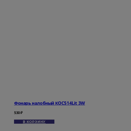
Фонарь налобный КOC514Lit 3W
530
₽
В КОРЗИНУ