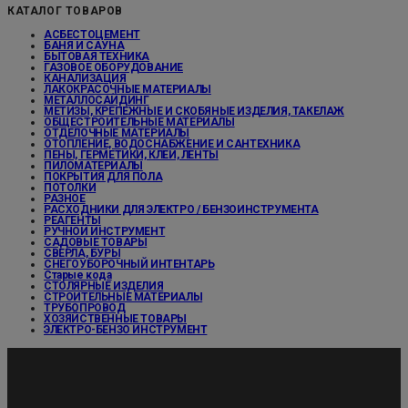
КАТАЛОГ ТОВАРОВ
АСБЕСТОЦЕМЕНТ
БАНЯ И САУНА
БЫТОВАЯ ТЕХНИКА
ГАЗОВОЕ ОБОРУДОВАНИЕ
КАНАЛИЗАЦИЯ
ЛАКОКРАСОЧНЫЕ МАТЕРИАЛЫ
МЕТАЛЛОСАЙДИНГ
МЕТИЗЫ, КРЕПЕЖНЫЕ И СКОБЯНЫЕ ИЗДЕЛИЯ, ТАКЕЛАЖ
ОБЩЕСТРОИТЕЛЬНЫЕ МАТЕРИАЛЫ
ОТДЕЛОЧНЫЕ МАТЕРИАЛЫ
ОТОПЛЕНИЕ, ВОДОСНАБЖЕНИЕ И САНТЕХНИКА
ПЕНЫ, ГЕРМЕТИКИ, КЛЕИ, ЛЕНТЫ
ПИЛОМАТЕРИАЛЫ
ПОКРЫТИЯ ДЛЯ ПОЛА
ПОТОЛКИ
РАЗНОЕ
РАСХОДНИКИ ДЛЯ ЭЛЕКТРО / БЕНЗОИНСТРУМЕНТА
РЕАГЕНТЫ
РУЧНОЙ ИНСТРУМЕНТ
САДОВЫЕ ТОВАРЫ
СВЕРЛА, БУРЫ
СНЕГОУБОРОЧНЫЙ ИНТЕНТАРЬ
Старые кода
СТОЛЯРНЫЕ ИЗДЕЛИЯ
СТРОИТЕЛЬНЫЕ МАТЕРИАЛЫ
ТРУБОПРОВОД
ХОЗЯЙСТВЕННЫЕ ТОВАРЫ
ЭЛЕКТРО-БЕНЗО ИНСТРУМЕНТ