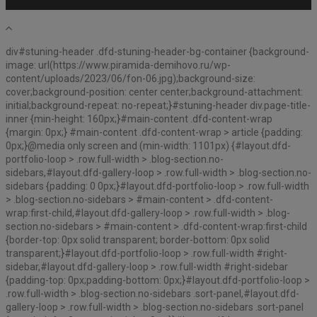
div#stuning-header .dfd-stuning-header-bg-container {background-
image: url(https://www.piramida-demihovo.ru/wp-
content/uploads/2023/06/fon-06.jpg);background-size:
cover;background-position: center center;background-attachment:
initial;background-repeat: no-repeat;}#stuning-header div.page-title-
inner {min-height: 160px;}#main-content .dfd-content-wrap
{margin: 0px;} #main-content .dfd-content-wrap > article {padding:
0px;}@media only screen and (min-width: 1101px) {#layout.dfd-
portfolio-loop > .row.full-width > .blog-section.no-
sidebars,#layout.dfd-gallery-loop > .row.full-width > .blog-section.no-
sidebars {padding: 0 0px;}#layout.dfd-portfolio-loop > .row.full-width
> .blog-section.no-sidebars > #main-content > .dfd-content-
wrap:first-child,#layout.dfd-gallery-loop > .row.full-width > .blog-
section.no-sidebars > #main-content > .dfd-content-wrap:first-child
{border-top: 0px solid transparent; border-bottom: 0px solid
transparent;}#layout.dfd-portfolio-loop > .row.full-width #right-
sidebar,#layout.dfd-gallery-loop > .row.full-width #right-sidebar
{padding-top: 0px;padding-bottom: 0px;}#layout.dfd-portfolio-loop >
.row.full-width > .blog-section.no-sidebars .sort-panel,#layout.dfd-
gallery-loop > .row.full-width > .blog-section.no-sidebars .sort-panel