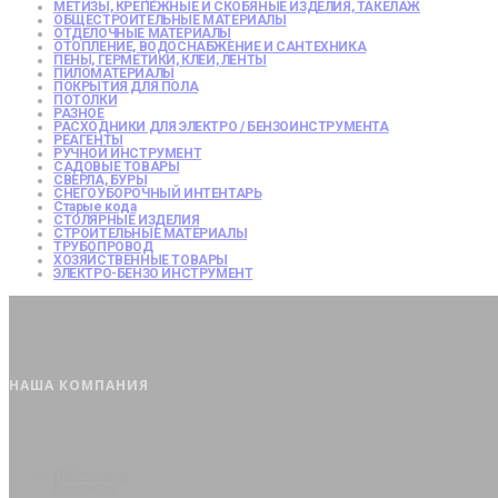
МЕТИЗЫ, КРЕПЕЖНЫЕ И СКОБЯНЫЕ ИЗДЕЛИЯ, ТАКЕЛАЖ
ОБЩЕСТРОИТЕЛЬНЫЕ МАТЕРИАЛЫ
ОТДЕЛОЧНЫЕ МАТЕРИАЛЫ
ОТОПЛЕНИЕ, ВОДОСНАБЖЕНИЕ И САНТЕХНИКА
ПЕНЫ, ГЕРМЕТИКИ, КЛЕИ, ЛЕНТЫ
ПИЛОМАТЕРИАЛЫ
ПОКРЫТИЯ ДЛЯ ПОЛА
ПОТОЛКИ
РАЗНОЕ
РАСХОДНИКИ ДЛЯ ЭЛЕКТРО / БЕНЗОИНСТРУМЕНТА
РЕАГЕНТЫ
РУЧНОЙ ИНСТРУМЕНТ
САДОВЫЕ ТОВАРЫ
СВЕРЛА, БУРЫ
СНЕГОУБОРОЧНЫЙ ИНТЕНТАРЬ
Старые кода
СТОЛЯРНЫЕ ИЗДЕЛИЯ
СТРОИТЕЛЬНЫЕ МАТЕРИАЛЫ
ТРУБОПРОВОД
ХОЗЯЙСТВЕННЫЕ ТОВАРЫ
ЭЛЕКТРО-БЕНЗО ИНСТРУМЕНТ
НАША КОМПАНИЯ
Публикации
Контакты