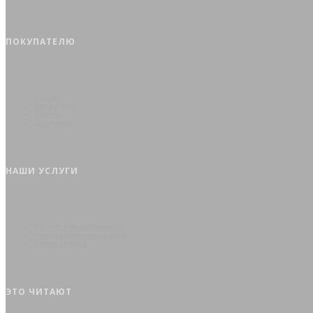
ПОКУПАТЕЛЮ
Акции
Как купить
Оплата
Доставка
НАШИ УСЛУГИ
Распил пиломатериала
Резка металлоизделий
Резка стекла
ЭТО ЧИТАЮТ