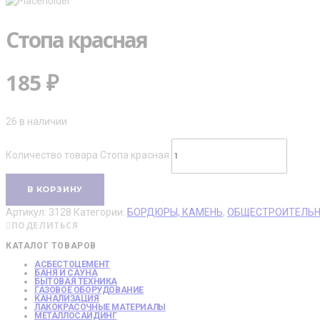
Стопа красная
185
₽
26 в наличии
Количество товара Стопа красная
В КОРЗИНУ
Артикул:
3128
Категории:
БОРДЮРЫ, КАМЕНЬ
,
ОБЩЕСТРОИТЕЛЬН
ПОДЕЛИТЬСЯ
КАТАЛОГ ТОВАРОВ
АСБЕСТОЦЕМЕНТ
БАНЯ И САУНА
БЫТОВАЯ ТЕХНИКА
ГАЗОВОЕ ОБОРУДОВАНИЕ
КАНАЛИЗАЦИЯ
ЛАКОКРАСОЧНЫЕ МАТЕРИАЛЫ
МЕТАЛЛОСАЙДИНГ