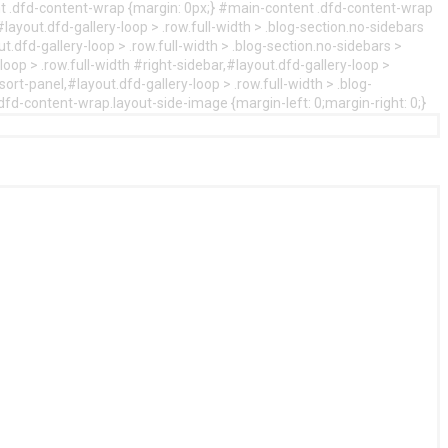
nt .dfd-content-wrap {margin: 0px;} #main-content .dfd-content-wrap
layout.dfd-gallery-loop > .row.full-width > .blog-section.no-sidebars
t.dfd-gallery-loop > .row.full-width > .blog-section.no-sidebars >
oop > .row.full-width #right-sidebar,#layout.dfd-gallery-loop >
ort-panel,#layout.dfd-gallery-loop > .row.full-width > .blog-
.dfd-content-wrap.layout-side-image {margin-left: 0;margin-right: 0;}