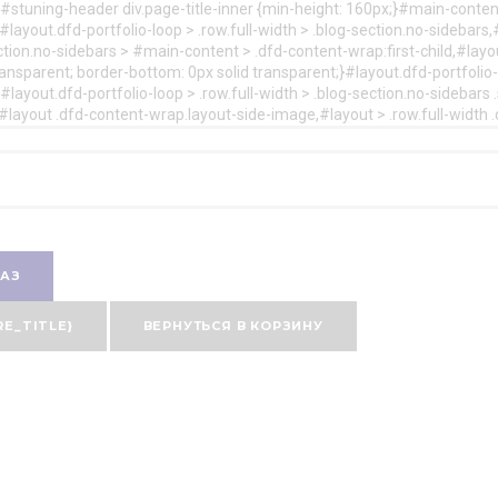
}#stuning-header div.page-title-inner {min-height: 160px;}#main-conte
ayout.dfd-portfolio-loop > .row.full-width > .blog-section.no-sidebars,#
ection.no-sidebars > #main-content > .dfd-content-wrap:first-child,#layou
ransparent; border-bottom: 0px solid transparent;}#layout.dfd-portfolio-l
layout.dfd-portfolio-loop > .row.full-width > .blog-section.no-sidebars .s
}}#layout .dfd-content-wrap.layout-side-image,#layout > .row.full-width 
АЗ
RE_TITLE}
ВЕРНУТЬСЯ В КОРЗИНУ