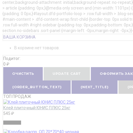
center;background-attachment: initial;background-repeat: no-repeat;
> article {padding: 0px;}@media only screen and (min-width: 1101px) {#l
{padding: 0 0px;}#layout.dfd-portfolio-loop > .row.full-width > .blog-s
#main-content > .dfd-content-wrap:first-child {border-top: 0px solid t
.row.full-width #right-sidebar {padding-top: 0px;padding-bottom: 0px;}#
section.no-sidebars .sort-panel {margin-left: -0px;margin-right: -0px;
ВАША КОРЗИНА
В корзине нет товаров.
Подитог:
0
₽
ОЧИСТИТЬ
UPDATE CART
ОФОРМИТЬ ЗАК
{ORDER_BUTTON_TEXT}
{NEXT_TITLE}
{P
ТОП ПРОДАЖ
Клей плиточный ЮНИС ПЛЮС 25кг
545
₽