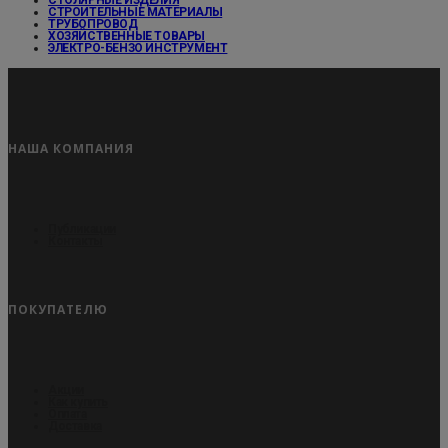
СТОЛЯРНЫЕ ИЗДЕЛИЯ
СТРОИТЕЛЬНЫЕ МАТЕРИАЛЫ
ТРУБОПРОВОД
ХОЗЯЙСТВЕННЫЕ ТОВАРЫ
ЭЛЕКТРО-БЕНЗО ИНСТРУМЕНТ
НАША КОМПАНИЯ
Публикации
Контакты
ПОКУПАТЕЛЮ
Акции
Как купить
Оплата
Доставка