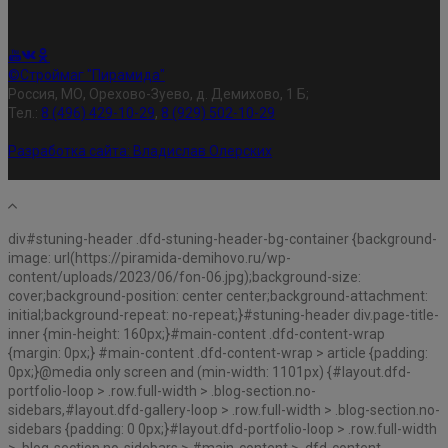
©Строймаг "Пирамида"
Россия, МО, Орехово-Зуево, д. Демихово, 1 Б;
Тел.:
8 (496) 429-10-29
,
8 (929) 502-10-29
Разработка сайта:
Владислав Олерских
div#stuning-header .dfd-stuning-header-bg-container {background-
image: url(https://piramida-demihovo.ru/wp-
content/uploads/2023/06/fon-06.jpg);background-size:
cover;background-position: center center;background-attachment:
initial;background-repeat: no-repeat;}#stuning-header div.page-title-
inner {min-height: 160px;}#main-content .dfd-content-wrap
{margin: 0px;} #main-content .dfd-content-wrap > article {padding:
0px;}@media only screen and (min-width: 1101px) {#layout.dfd-
portfolio-loop > .row.full-width > .blog-section.no-
sidebars,#layout.dfd-gallery-loop > .row.full-width > .blog-section.no-
sidebars {padding: 0 0px;}#layout.dfd-portfolio-loop > .row.full-width
> .blog-section.no-sidebars > #main-content > .dfd-content-