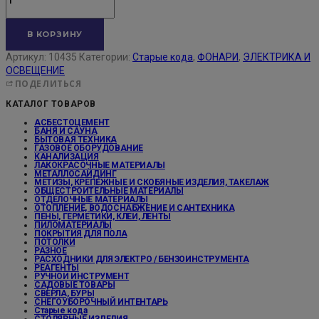
В КОРЗИНУ
Артикул:
10435
Категории:
Старые кода
,
ФОНАРИ
,
ЭЛЕКТРИКА И
ОСВЕЩЕНИЕ
ПОДЕЛИТЬСЯ
КАТАЛОГ ТОВАРОВ
АСБЕСТОЦЕМЕНТ
БАНЯ И САУНА
БЫТОВАЯ ТЕХНИКА
ГАЗОВОЕ ОБОРУДОВАНИЕ
КАНАЛИЗАЦИЯ
ЛАКОКРАСОЧНЫЕ МАТЕРИАЛЫ
МЕТАЛЛОСАЙДИНГ
МЕТИЗЫ, КРЕПЕЖНЫЕ И СКОБЯНЫЕ ИЗДЕЛИЯ, ТАКЕЛАЖ
ОБЩЕСТРОИТЕЛЬНЫЕ МАТЕРИАЛЫ
ОТДЕЛОЧНЫЕ МАТЕРИАЛЫ
ОТОПЛЕНИЕ, ВОДОСНАБЖЕНИЕ И САНТЕХНИКА
ПЕНЫ, ГЕРМЕТИКИ, КЛЕИ, ЛЕНТЫ
ПИЛОМАТЕРИАЛЫ
ПОКРЫТИЯ ДЛЯ ПОЛА
ПОТОЛКИ
РАЗНОЕ
РАСХОДНИКИ ДЛЯ ЭЛЕКТРО / БЕНЗОИНСТРУМЕНТА
РЕАГЕНТЫ
РУЧНОЙ ИНСТРУМЕНТ
САДОВЫЕ ТОВАРЫ
СВЕРЛА, БУРЫ
СНЕГОУБОРОЧНЫЙ ИНТЕНТАРЬ
Старые кода